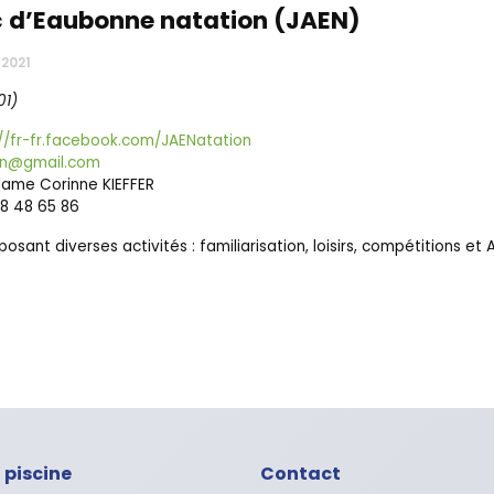
c d’Eaubonne natation (JAEN)
2021
01)
://fr-fr.facebook.com/JAENatation
ion@gmail.com
dame Corinne KIEFFER
88 48 65 86
osant diverses activités : familiarisation, loisirs, compétitions e
 piscine
Contact