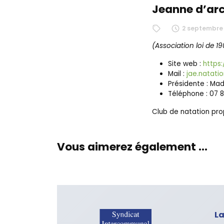
Jeanne d’ar
2 septembre 
(Association loi de 19
Site web :
https
Mail :
jae.natat
Présidente : Ma
Téléphone : 07 
Club de natation prop
Vous aimerez également ...
La