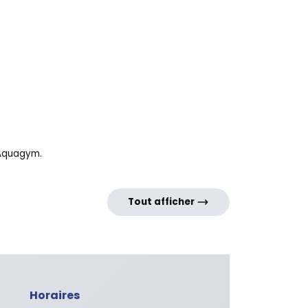
t Aquagym.
Tout afficher
Horaires